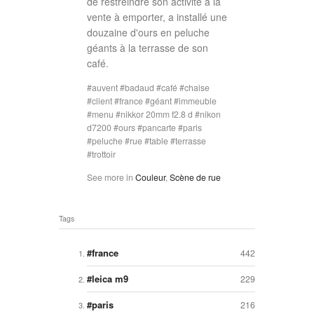
de restreindre son activité à la
vente à emporter, a installé une
douzaine d'ours en peluche
géants à la terrasse de son
café.
auvent
badaud
café
chaise
client
france
géant
immeuble
menu
nikkor 20mm f2.8 d
nikon
d7200
ours
pancarte
paris
peluche
rue
table
terrasse
trottoir
See more in
Couleur
,
Scène de rue
Tags
france
442
leica m9
229
paris
216