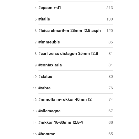
epson r-d1
213
italie
130
leica elmarit-m 28mm f2.8 asph
120
immeuble
85
carl zeiss distagon 35mm f2.8
81
contax aria
81
statue
80
arbre
76
minolta m-rokkor 40mm f2
74
allemagne
67
nikkor 16-80mm f2.8-4
66
homme
65