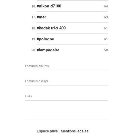
nikon d7100
64
mer
63
kodak tri-x 400
61
pologne
61
lampadaire
58
Featured albums
Featured essays
Links
Espace privé
Mentions légales