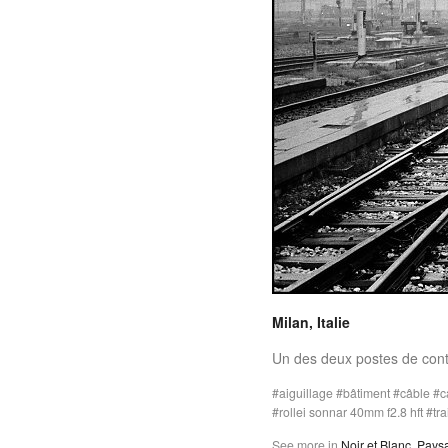
Milan, Italie
Un des deux postes de contr
aiguillage
bâtiment
câble
c
rollei sonnar 40mm f2.8 hft
tra
See more in
Noir et Blanc
,
Pays