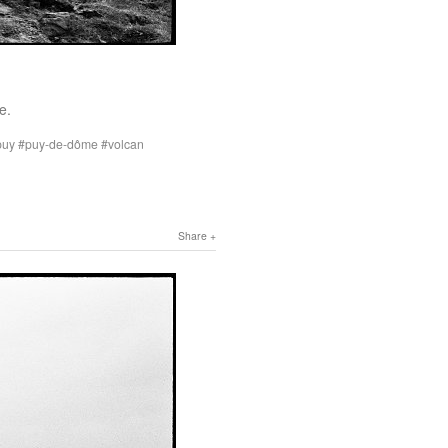
e.
puy
puy-de-dôme
volcan
Share