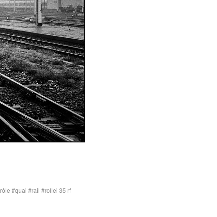
rôle
quai
rail
rollei 35 rf