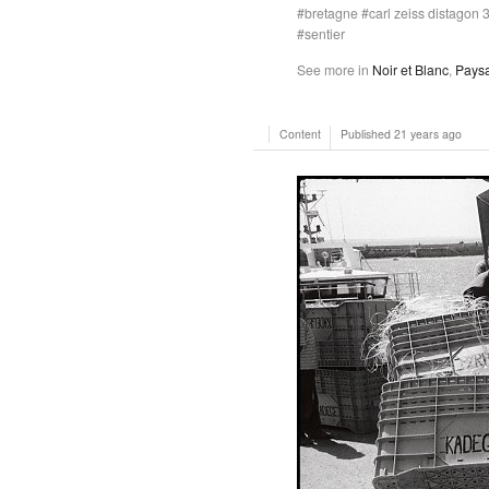
bretagne
carl zeiss distagon
sentier
See more in
Noir et Blanc
,
Pays
Content
Published
21 years ago