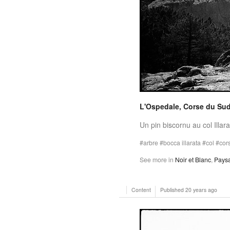
L'Ospedale, Corse du Sud
Un pin biscornu au col Illar
arbre
bocca illarata
col
cor
See more in
Noir et Blanc
,
Pays
Content
Published
20 years ago