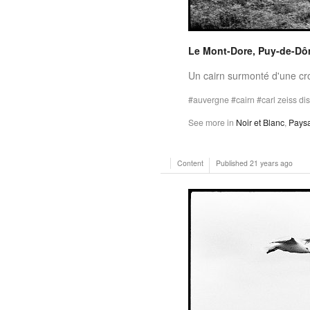
Le Mont-Dore, Puy-de-Dô
Un cairn surmonté d'une cr
auvergne
cairn
carl zeiss d
See more in
Noir et Blanc
,
Pays
Content
Published
21 years ago