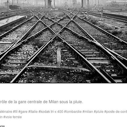
ôle de la gare centrale de Milan sous la pluie.
aténaire
fil
gare
italie
kodak tri-x 400
lombardie
milan
pluie
poste de cont
in
voie ferrée
age