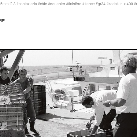
 35mm f2.8
contax aria
côte
douanier
finistère
france
gr34
kodak tri-x 400
age