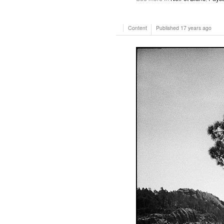
Content
Published
17 years ago