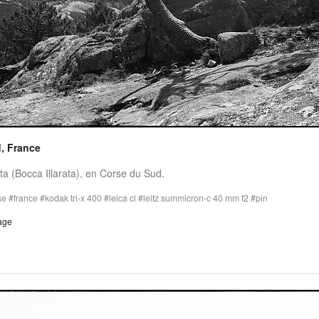
, France
ata (Bocca Illarata), en Corse du Sud.
se
france
kodak tri-x 400
leica cl
leitz summicron-c 40 mm f2
pin
age