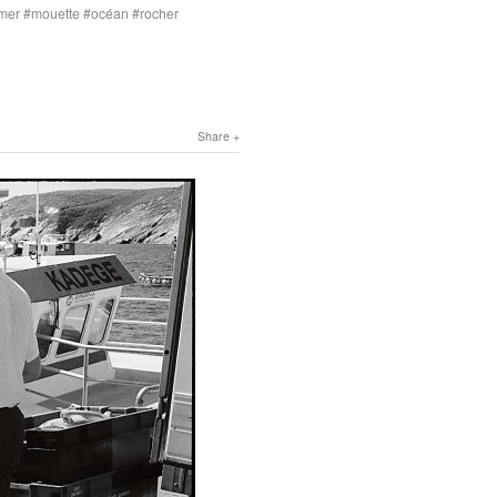
mer
mouette
océan
rocher
Share