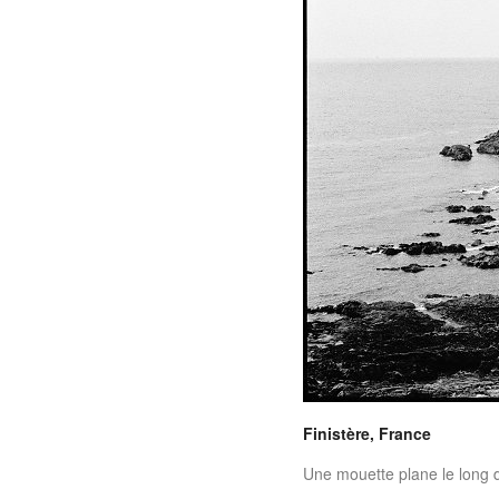
Finistère, France
Une mouette plane le long d