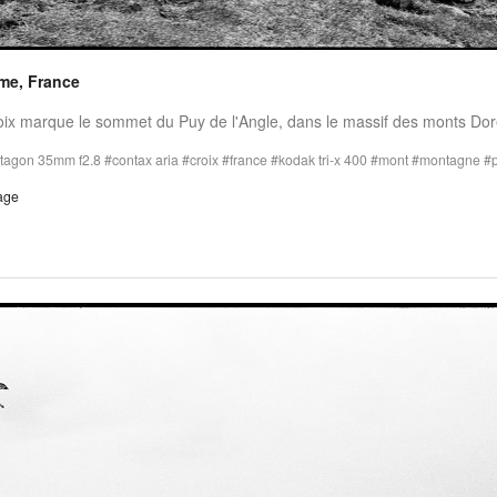
me, France
oix marque le sommet du Puy de l'Angle, dans le massif des monts Dor
istagon 35mm f2.8
contax aria
croix
france
kodak tri-x 400
mont
montagne
age