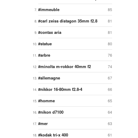
immeuble
85
carl zeiss distagon 35mm f2.8
81
contax aria
81
statue
80
arbre
76
minolta m-rokkor 40mm f2
74
allemagne
67
nikkor 16-80mm f2.8-4
66
homme
65
nikon d7100
64
mer
63
kodak tri-x 400
61