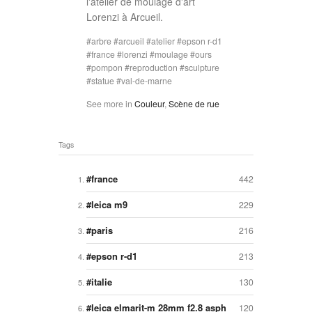
l'atelier de moulage d'art
Lorenzi à Arcueil.
arbre
arcueil
atelier
epson r-d1
france
lorenzi
moulage
ours
pompon
reproduction
sculpture
statue
val-de-marne
See more in
Couleur
,
Scène de rue
Tags
france
442
leica m9
229
paris
216
epson r-d1
213
italie
130
leica elmarit-m 28mm f2.8 asph
120