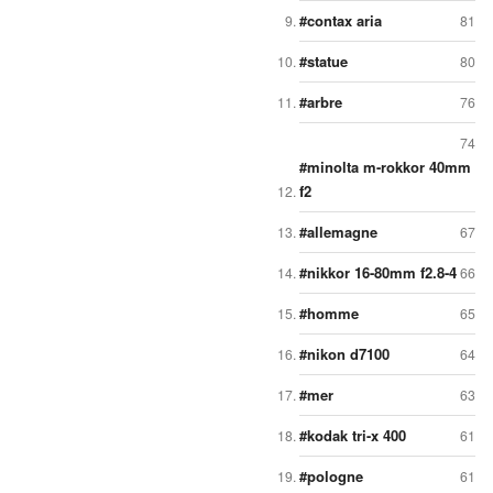
contax aria
81
statue
80
arbre
76
74
minolta m-rokkor 40mm
f2
allemagne
67
nikkor 16-80mm f2.8-4
66
homme
65
nikon d7100
64
mer
63
kodak tri-x 400
61
pologne
61