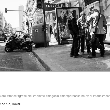
olore
france
gratte-ciel
homme
magasin
montparnasse
ouvrier
paris
rico
 de rue
,
Travail