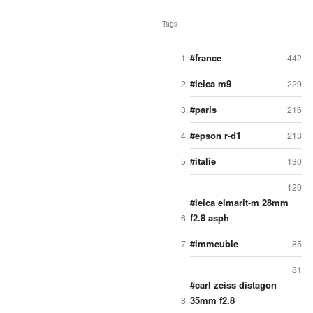
Tags
france
442
leica m9
229
paris
216
epson r-d1
213
italie
130
120
leica elmarit-m 28mm
f2.8 asph
immeuble
85
81
carl zeiss distagon
35mm f2.8