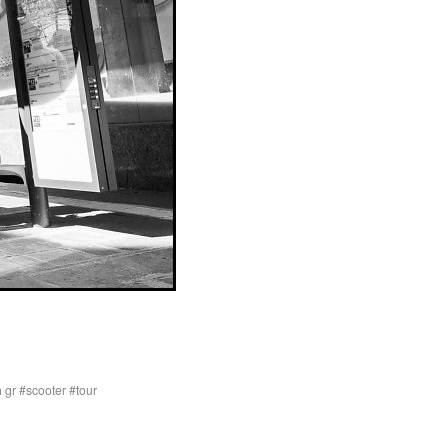
h gr
scooter
tour