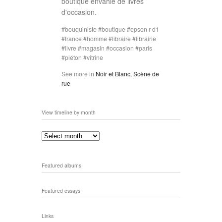
boutique envahie de livres
d'occasion.
bouquiniste
boutique
epson r-d1
france
homme
libraire
librairie
livre
magasin
occasion
paris
piéton
vitrine
See more in
Noir et Blanc
,
Scène de
rue
View timeline by month
Featured albums
Featured essays
Links